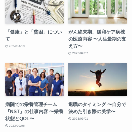
「健康」と「貧困」につい
がん終末期、緩和ケア病棟
て
の医療内容 〜人生最期の支
え方〜
2024/04/13
2023/09/07
病院での栄養管理チーム
退職のタイミング 〜自分で
『NST』の仕事内容 〜栄養
決めた引き際の美学〜
状態とQOL〜
2023/09/01
2023/09/06