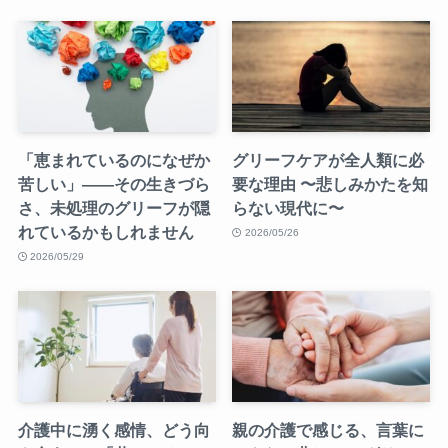
「恵まれているのになぜか
グリーフケアが全人類に必
苦しい」——その生きづら
要な理由 〜悲しみかたを知
さ、未処理のグリーフが隠
らない現代に〜
れているかもしれません
2026/05/26
2026/05/29
介護中に湧く感情、どう向
親の介護で感じる、言葉に